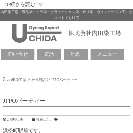
≫続きを読む" />
内田染工場：製品染・ムラ染・グラデーション染・絞り染・ヴィンテージ加工に小
ロットでも対応
問い合せ
電話
地図
メニュー
>
>
内田染工場
社長日記
JFPOパーティー
JFPOパーティー
2009/05/16
社長日記
浜松町駅前です。