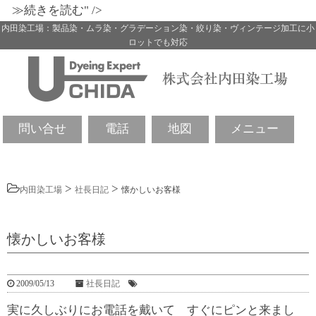
≫続きを読む" />
内田染工場：製品染・ムラ染・グラデーション染・絞り染・ヴィンテージ加工に小
ロットでも対応
問い合せ
電話
地図
メニュー
>
>
内田染工場
社長日記
懐かしいお客様
懐かしいお客様
2009/05/13
社長日記
実に久しぶりにお電話を戴いて すぐにピンと来まし