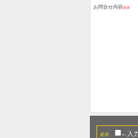
お問合せ内容
必須
←入
必須