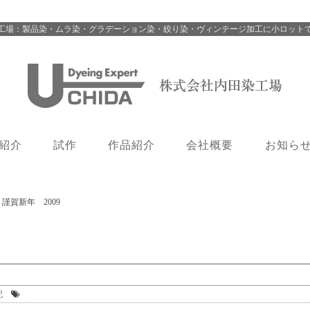
工場：製品染・ムラ染・グラデーション染・絞り染・ヴィンテージ加工に小ロット
紹介
試作
作品紹介
会社概要
お知ら
>
謹賀新年 2009
記