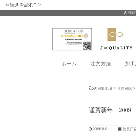
≫続きを読む" />
内田染
ホーム
注文方法
加工
>
内田染工場
社長日記
謹賀新年 2009
2009/01/01
社長日