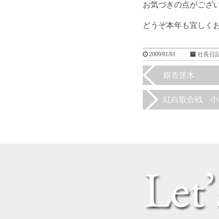
お気づきの点がござ
どうぞ本年も宜しく
2009/01/01
社長日
銀杏並木
紅白歌合戦 小