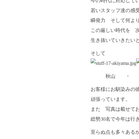
今の時代に対応して
若いスタッフ達の感
瞬発力 そして何よ
この厳しい時代を 次
生き抜いていきたい
そして
秋山 ・ 山
お客様にお馴染みの
頑張っています。
また 写真は載せて
総勢30名で今年は行
至らぬ点も多々ある