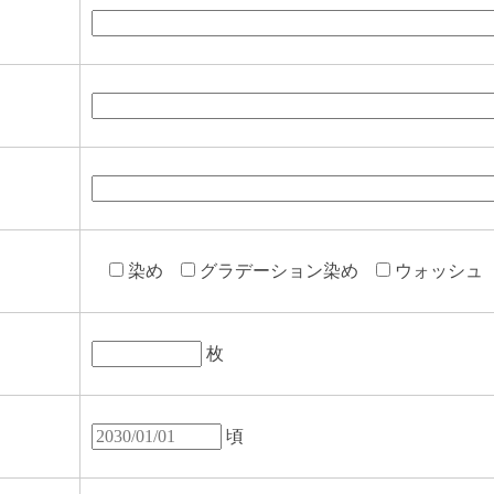
染め
グラデーション染め
ウォッシュ
枚
頃