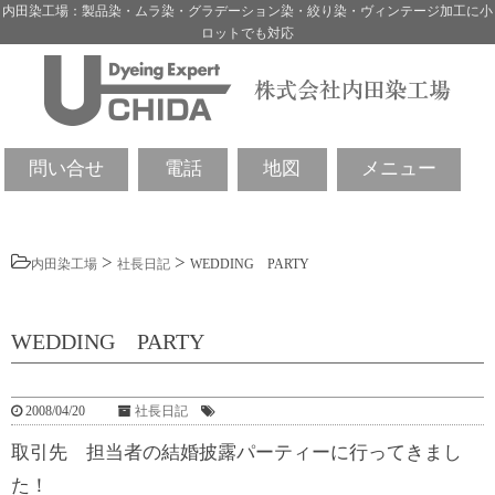
内田染工場：製品染・ムラ染・グラデーション染・絞り染・ヴィンテージ加工に小
ロットでも対応
問い合せ
電話
地図
メニュー
>
>
内田染工場
社長日記
WEDDING PARTY
WEDDING PARTY
2008/04/20
社長日記
取引先 担当者の結婚披露パーティーに行ってきまし
た！