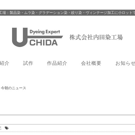
工場：製品染・ムラ染・グラデーション染・絞り染・ヴィンテージ加工に小ロット
紹介
試作
作品紹介
会社概要
お知ら
>
今朝のニュース
記