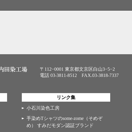
〒112−0001 東京都文京区白山3−5−2
電話
03-3811-8512
FAX.03-3818-7337
リンク集
小石川染色工房
手染めTシャツのsome-zome（そめぞ
め） すみだモダン認証ブランド