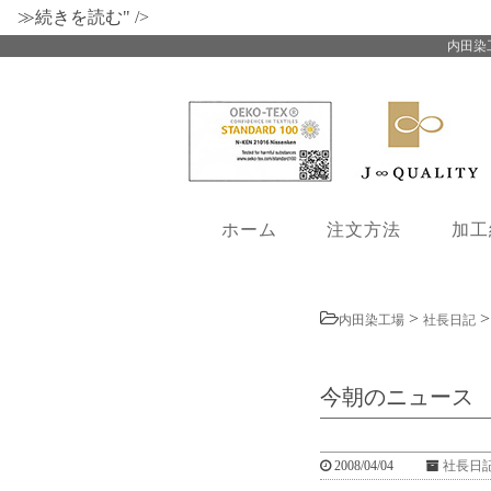
≫続きを読む" />
内田染
ホーム
注文方法
加工
>
内田染工場
社長日記
今朝のニュース
2008/04/04
社長日