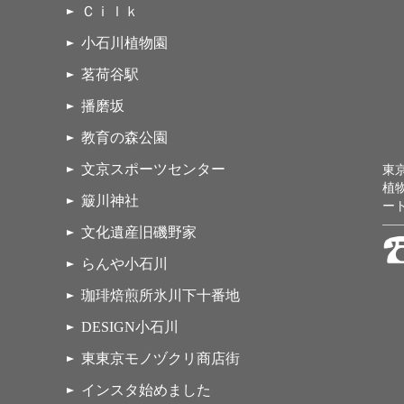
Ｃｉｌｋ
小石川植物園
茗荷谷駅
播磨坂
教育の森公園
文京スポーツセンター
東
植
簸川神社
ー
文化遺産旧磯野家
らんや小石川
珈琲焙煎所氷川下十番地
DESIGN小石川
東東京モノヅクリ商店街
インスタ始めました