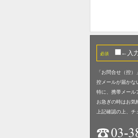
←入
必須
「お問合せ（控）
控メールが届かな
特に、携帯メール
お急ぎの時はお気
上記確認の上、チ