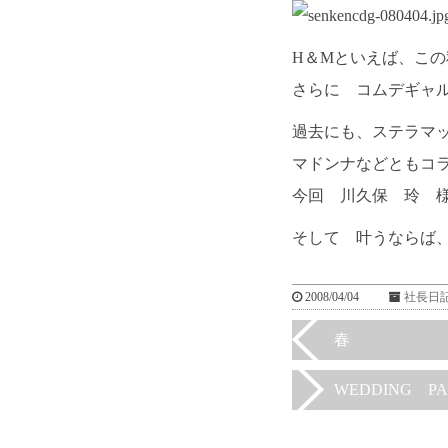
H＆Mといえば、こ
さらに コムデギャ
過去にも、ステラマ
マドンナなどともコ
今回 川久保 玲 
そして 叶うならば
2008/04/04
社長日
春
WEDDING PA