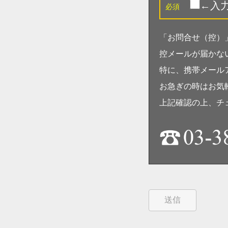
←入
必須
「お問合せ（控）
控メールが届かな
特に、携帯メール
お急ぎの時はお気
上記確認の上、チ