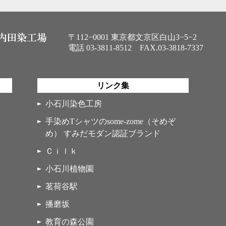
〒112−0001 東京都文京区白山3−5−2
電話
03-3811-8512
FAX.03-3818-7337
リンク集
小石川染色工房
手染めTシャツのsome-zome（そめぞ
め） すみだモダン認証ブランド
Ｃｉｌｋ
小石川植物園
茗荷谷駅
播磨坂
教育の森公園