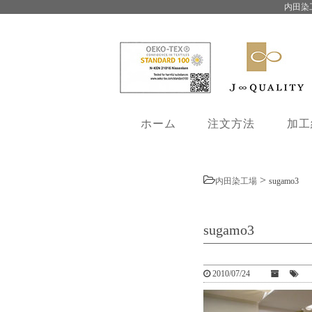
内田染
ホーム
注文方法
加工
>
内田染工場
sugamo3
sugamo3
2010/07/24