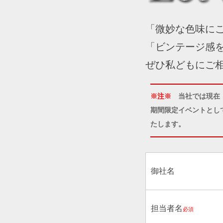
「微妙な色味に
「ビンテージ感
ぜひ私どもにご
※注※
当社では現在
期間限定イベントとし
たします。
御社名
担当者名
必須