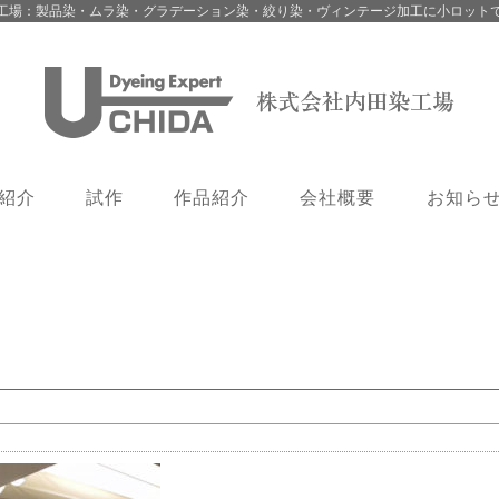
工場：製品染・ムラ染・グラデーション染・絞り染・ヴィンテージ加工に小ロット
紹介
試作
作品紹介
会社概要
お知ら