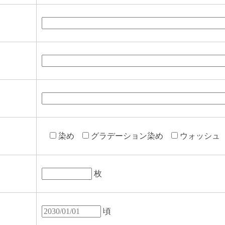
染め
グラデーション染め
ウォッシュ
枚
頃