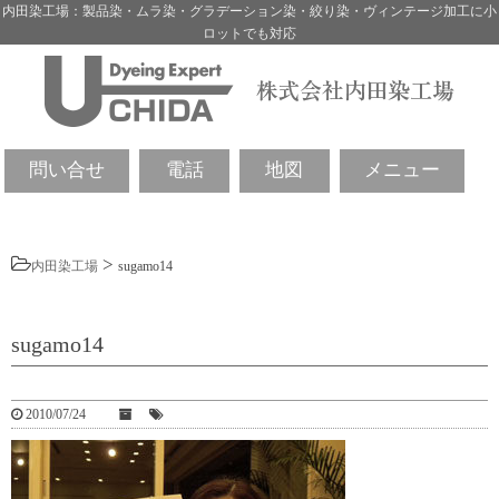
内田染工場：製品染・ムラ染・グラデーション染・絞り染・ヴィンテージ加工に小
ロットでも対応
問い合せ
電話
地図
メニュー
>
内田染工場
sugamo14
sugamo14
2010/07/24