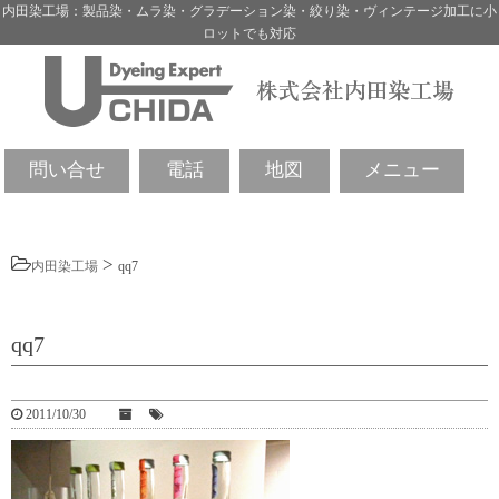
内田染工場：製品染・ムラ染・グラデーション染・絞り染・ヴィンテージ加工に小
ロットでも対応
問い合せ
電話
地図
メニュー
>
内田染工場
qq7
qq7
2011/10/30