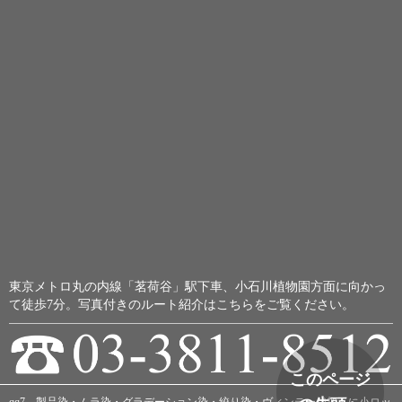
東京メトロ丸の内線「茗荷谷」駅下車、小石川植物園方面に向かっ
て徒歩7分。
写真付きのルート紹介はこちらをご覧ください。
このページ
qq7 製品染・ムラ染・グラデーション染・絞り染・ヴィンテージ加工に小ロッ