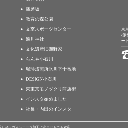
播磨坂
教育の森公園
文京スポーツセンター
東
植
簸川神社
ー
文化遺産旧磯野家
らんや小石川
珈琲焙煎所氷川下十番地
DESIGN小石川
東東京モノヅクリ商店街
インスタ始めました
社長・内田のインスタ
染・絞り染・ヴィンテージ加工に小ロットでも対応