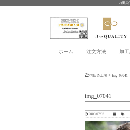
内田染
ホーム
注文方法
加工
>
内田染工場
img_07041
img_07041
2009/07/02