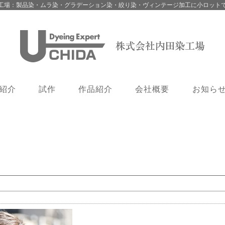
工場：製品染・ムラ染・グラデーション染・絞り染・ヴィンテージ加工に小ロット
紹介
試作
作品紹介
会社概要
お知ら