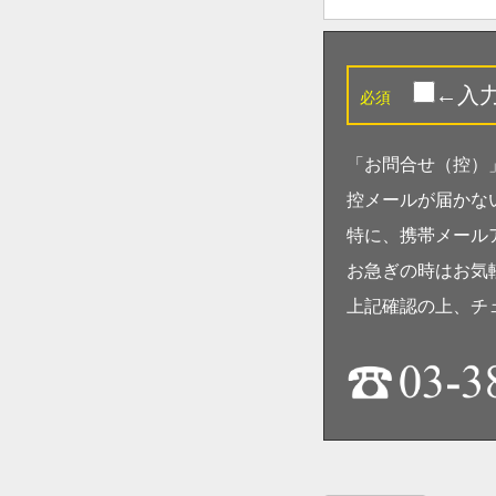
←入
必須
「お問合せ（控）
控メールが届かな
特に、携帯メール
お急ぎの時はお気
上記確認の上、チ