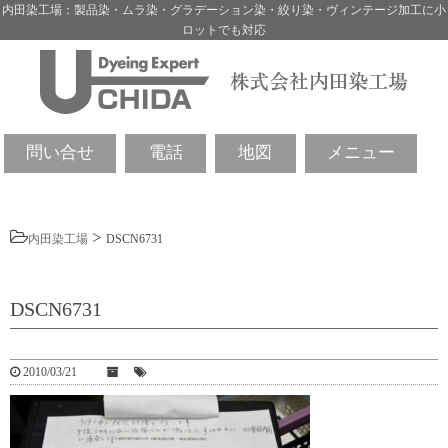
内田染工場：製品染・ムラ染・グラデーション染・絞り染・ヴィンテージ加工に小
ロットでも対応
問い合せ
電話
地図
メニュー
>
内田染工場
DSCN6731
DSCN6731
2010/03/21