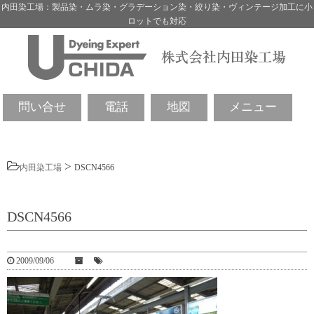
内田染工場：製品染・ムラ染・グラデーション染・絞り染・ヴィンテージ加工に小
ロットでも対応
問い合せ
電話
地図
メニュー
>
内田染工場
DSCN4566
DSCN4566
2009/09/06