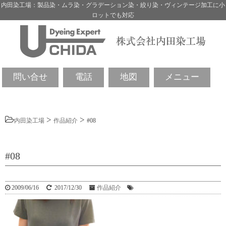
内田染工場：製品染・ムラ染・グラデーション染・絞り染・ヴィンテージ加工に小
ロットでも対応
問い合せ
電話
地図
メニュー
>
>
内田染工場
作品紹介
#08
#08
2009/06/16
2017/12/30
作品紹介