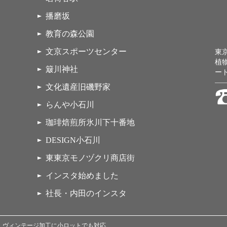
播磨坂
教育の森公園
文京スポーツセンター
東
植
簸川神社
ー
文化遺産旧磯野家
らんや小石川
珈琲焙煎所氷川下十番地
DESIGN小石川
東東京モノヅクリ商店街
インスタ始めました
社長・内田のインスタ
染・ヴィンテージ加工に小ロットでも対応