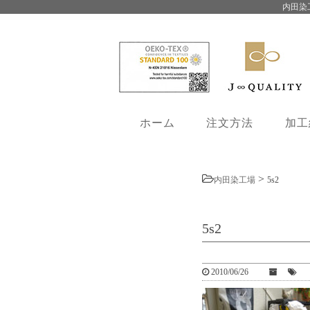
内田染
ホーム
注文方法
加工
>
内田染工場
5s2
5s2
2010/06/26