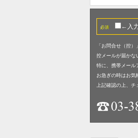
←入
必須
「お問合せ（控）
控メールが届かな
特に、携帯メール
お急ぎの時はお気
上記確認の上、チ