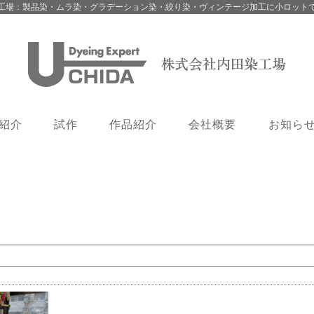
工場：製品染・ムラ染・グラデーション染・絞り染・ヴィンテージ加工に小ロット
紹介
試作
作品紹介
会社概要
お知ら