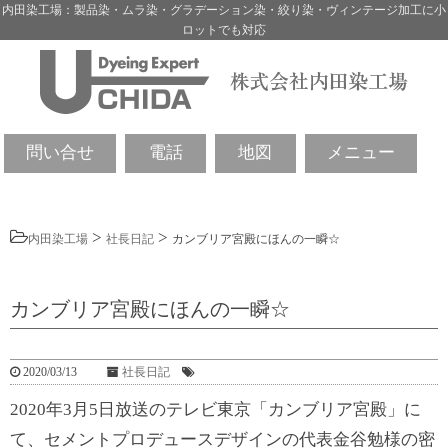
内田染工場：製品染・ムラ染・グラデーション染・絞り染・ヴィンテージ加工に小
ロットでも対応
問い合せ
電話
地図
メニュー
>
>
内田染工場
社長日記
カンブリア宮殿にほんの一瞬☆
カンブリア宮殿にほんの一瞬☆
2020/03/13
社長日記
2020年3月5日放送のテレビ東京「カンブリア宮殿」に
て、セメントプロデュースデザインの代表金谷勉様の密