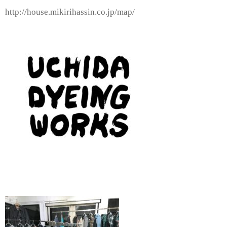
http://house.mikirihassin.co.jp/map/