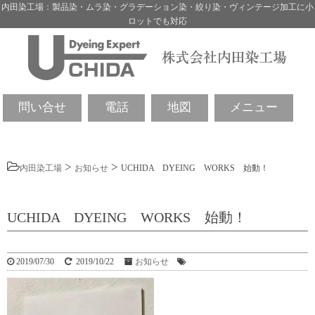
内田染工場：製品染・ムラ染・グラデーション染・絞り染・ヴィンテージ加工に小
ロットでも対応
問い合せ
電話
地図
メニュー
>
>
内田染工場
お知らせ
UCHIDA DYEING WORKS 始動！
UCHIDA DYEING WORKS 始動！
2019/07/30
2019/10/22
お知らせ