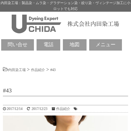
内田染工場：製品染・ムラ染・グラデーション染・絞り染・ヴィンテージ加工に小
ロットでも対応
問い合せ
電話
地図
メニュー
>
>
内田染工場
作品紹介
#43
#43
2017/12/14
2017/12/23
作品紹介