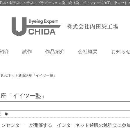
工場：製品染・ムラ染・グラデーション染・絞り染・ヴィンテージ加工に小ロット
紹介
試作
作品紹介
会社概要
お知ら
>
KFCネット通販講座「イイツー塾」
講座「イイツー塾」
記
ションセンター が開催する インターネット通販の勉強会に参