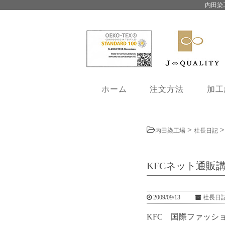
内田染
ホーム
注文方法
加工
>
内田染工場
社長日記
KFCネット通販
2009/09/13
社長日
KFC 国際ファッ