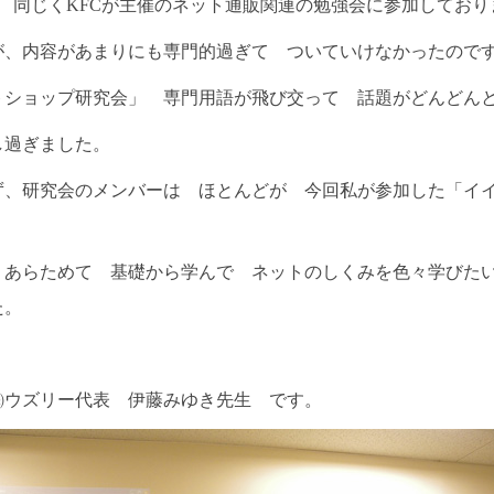
 同じくKFCが主催のネット通販関連の勉強会に参加しており
が、内容があまりにも専門的過ぎて ついていけなかったので
ットショップ研究会」 専門用語が飛び交って 話題がどんどん
し過ぎました。
ず、研究会のメンバーは ほとんどが 今回私が参加した「イ
 あらためて 基礎から学んで ネットのしくみを色々学びた
た。
㈱ウズリー代表 伊藤みゆき先生 です。