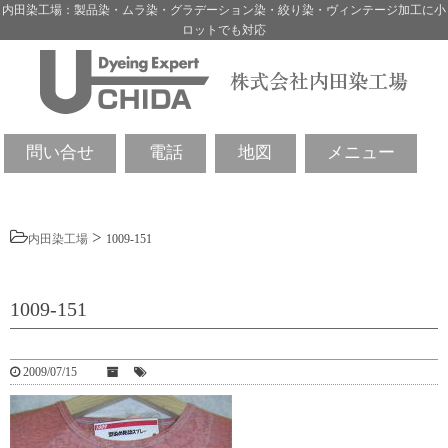
内田染工場：製品染・ムラ染・グラデーション染・絞り染・ヴィンテージ加工に小
ロットでも対応
問い合せ
電話
地図
メニュー
>
内田染工場
1009-151
1009-151
2009/07/15