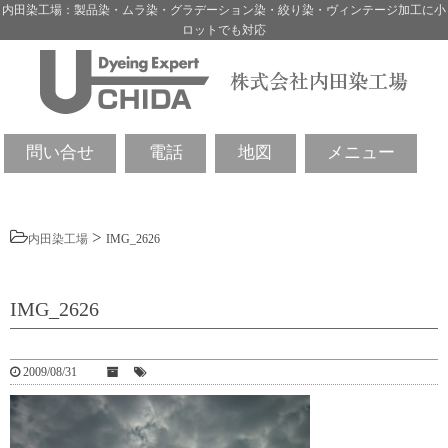
内田染工場：製品染・ムラ染・グラデーション染・絞り染・ヴィンテージ加工に小
ロットでも対応
問い合せ
電話
地図
メニュー
>
内田染工場
IMG_2626
IMG_2626
2009/08/31