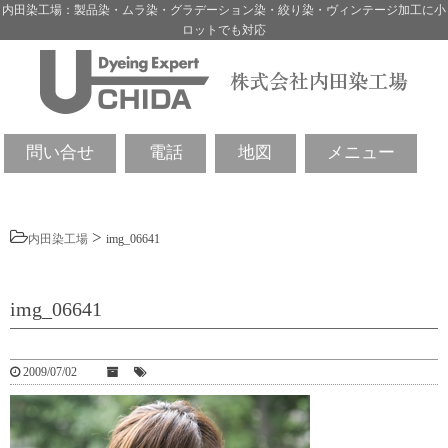
内田染工場：製品染・ムラ染・グラデーション染・絞り染・ヴィンテージ加工に小
ロットでも対応
問い合せ
電話
地図
メニュー
>
内田染工場
img_06641
img_06641
2009/07/02