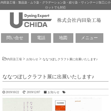
内田染工場：製品染・ムラ染・グラデーション染・絞り染・ヴィンテージ加工に小
ロットでも対応
問い合せ
電話
地図
メニュー
>
>
内田染工場
お知らせ
ななつぼしクラフト展に出展いたします♪
ななつぼしクラフト展に出展いたします♪
2019/10/22
2019/12/07
お知らせ