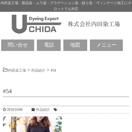
内田染工場：製品染・ムラ染・グラデーション染・絞り染・ヴィンテージ加工に小
ロットでも対応
問い合せ
電話
地図
メニュー
>
>
内田染工場
作品紹介
#54
#54
2018/10/06
作品紹介