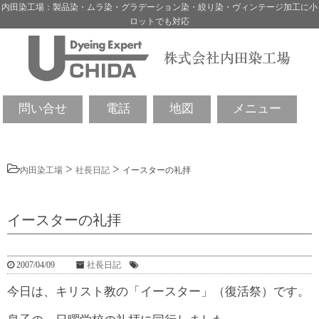
内田染工場：製品染・ムラ染・グラデーション染・絞り染・ヴィンテージ加工に小
ロットでも対応
問い合せ
電話
地図
メニュー
>
>
内田染工場
社長日記
イースターの礼拝
イースターの礼拝
2007/04/09
社長日記
今日は、キリスト教の「イースター」（復活祭）です。