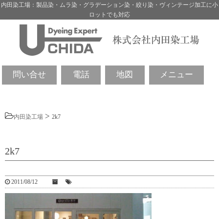
内田染工場：製品染・ムラ染・グラデーション染・絞り染・ヴィンテージ加工に小
ロットでも対応
問い合せ
電話
地図
メニュー
>
内田染工場
2k7
2k7
2011/08/12