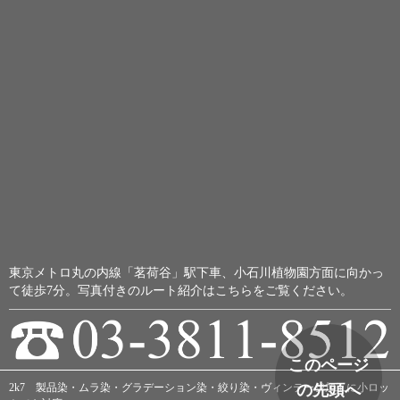
東京メトロ丸の内線「茗荷谷」駅下車、小石川植物園方面に向かっ
て徒歩7分。
写真付きのルート紹介はこちらをご覧ください。
このページ
2k7 製品染・ムラ染・グラデーション染・絞り染・ヴィンテージ加工に小ロッ
の先頭へ